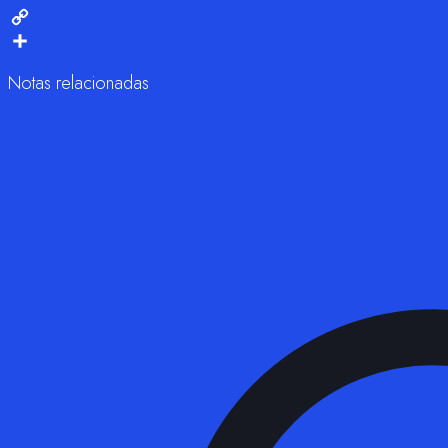
Print
Copy
Link
Compartir
Notas relacionadas