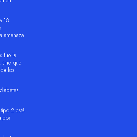
ión en
a 10
a
una amenaza
s fue la
, sino que
de los
 diabetes
 tipo 2 está
a por