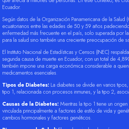
que afecta a millones de personas. En este contexto, es cruci
Ecuador.
Según datos de la Organización Panamericana de la Salud (
ecuatorianos entre las edades de 50 y 59 años padeciendo 
enfermedad más frecuente en el país, solo superada por la 
para la salud sino también una creciente preocupación de sa
El Instituto Nacional de Estadísticas y Censos (INEC) respalda
segunda causa de muerte en Ecuador, con un total de 4,89
también impone una carga económica considerable a quiene
medicamentos esenciales.
Tipos de Diabetes:
La diabetes se divide en varios tipos,
tipo 1, relacionada con procesos inmunes, y la tipo 2, asoc
Causas de la Diabetes:
Mientras la tipo 1 tiene un origen
vinculada principalmente a factores de estilo de vida y gen
cambios hormonales y factores genéticos.