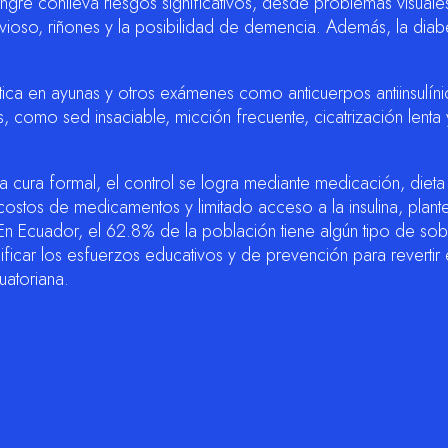
ngre conlleva riesgos significativos, desde problemas visuale
ervioso, riñones y la posibilidad de demencia. Además, la diab
ca en ayunas y otros exámenes como anticuerpos antiinsulíni
, como sed insaciable, micción frecuente, cicatrización lenta
cura formal, el control se logra mediante medicación, dieta 
 costos de medicamentos y limitado acceso a la insulina, plan
En Ecuador, el 62.8% de la población tiene algún tipo de so
ficar los esfuerzos educativos y de prevención para revertir 
uatoriana.