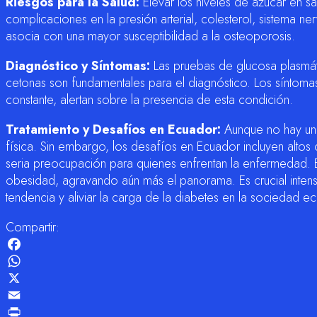
Riesgos para la Salud:
Elevar los niveles de azúcar en sa
complicaciones en la presión arterial, colesterol, sistema n
asocia con una mayor susceptibilidad a la osteoporosis.
Diagnóstico y Síntomas:
Las pruebas de glucosa plasmáti
cetonas son fundamentales para el diagnóstico. Los síntomas
constante, alertan sobre la presencia de esta condición.
Tratamiento y Desafíos en Ecuador:
Aunque no hay una 
física. Sin embargo, los desafíos en Ecuador incluyen altos
seria preocupación para quienes enfrentan la enfermedad. 
obesidad, agravando aún más el panorama. Es crucial intensi
tendencia y aliviar la carga de la diabetes en la sociedad ec
Compartir:
Facebook
WhatsApp
X
Email