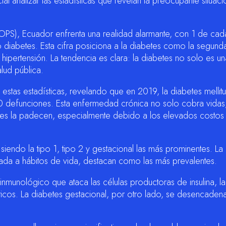
al analizar las estadísticas que revelan la preocupante situac
OPS), Ecuador enfrenta una realidad alarmante, con 1 de cad
diabetes. Esta cifra posiciona a la diabetes como la segund
hipertensión. La tendencia es clara: la diabetes no solo es 
lud pública.
 estas estadísticas, revelando que en 2019, la diabetes mellitu
0 defunciones. Esta enfermedad crónica no solo cobra vidas
s la padecen, especialmente debido a los elevados costos 
 siendo la tipo 1, tipo 2 y gestacional las más prominentes. La
iada a hábitos de vida, destacan como las más prevalentes.
 inmunológico que ataca las células productoras de insulina, la
éticos. La diabetes gestacional, por otro lado, se desencaden