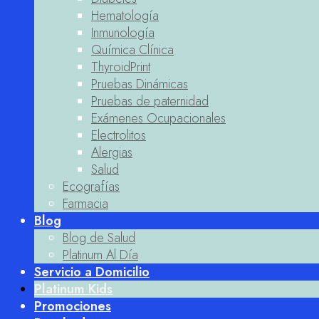
Hematología
Inmunología
Química Clínica
ThyroidPrint
Pruebas Dinámicas
Pruebas de paternidad
Exámenes Ocupacionales
Electrolitos
Alergias
Salud
Ecografías
Farmacia
Blog
Blog de Salud
Platinum Al Día
Servicio a Domicilio
Platinum Kids
Promociones