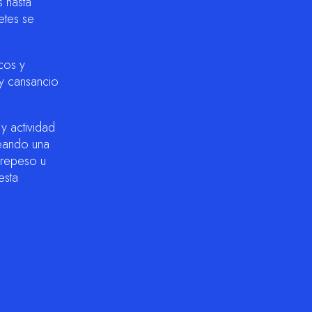
s hasta
etes se
cos y
 y cansancio
y actividad
teando una
brepeso u
esta