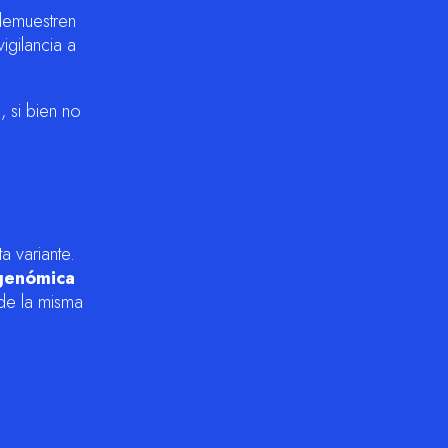
demuestren
igilancia a
 si bien no
 variante.
 genómica
de la misma