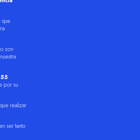
encia
e que
tra
 o son
nuestra
a
55
te por su
que realizar
en ser tanto