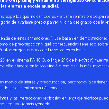
a S o espícula) y el aumento vertiginoso de su incid
las alertas a escala mundial.
 hay expertos que indican que es «la variante más preocupant
egoría de «variante preocupante» y la ha designado con la le
inencia de estas afirmaciones?, ¿se basan en demostraciones
como de preocupación y qué consecuencias tiene eso sobre 
párrafos arrojar un poco de luz sobre estos temas.
.529 en el sistema PANGO, o linaje 21K de NextStrain) muestr
de ellas situadas en la proteína S o espícula, la más importan
.
s motivo de interés y preocupación, pero todavía se tienen 
ando se encuentran simultáneamente.
ivos
y las interacciones (epistasias en lenguaje técnico) pued
mo negativo (disminuyéndolo).