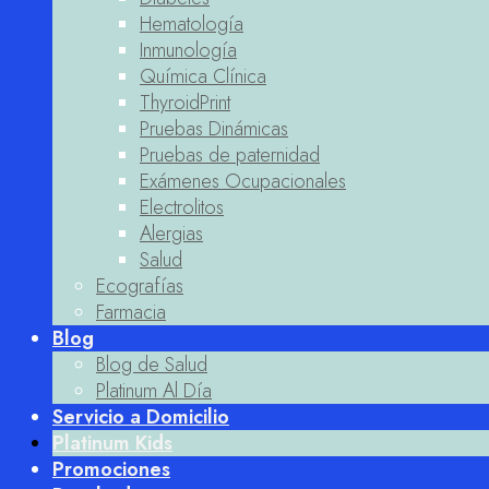
Hematología
Inmunología
Química Clínica
ThyroidPrint
Pruebas Dinámicas
Pruebas de paternidad
Exámenes Ocupacionales
Electrolitos
Alergias
Salud
Ecografías
Farmacia
Blog
Blog de Salud
Platinum Al Día
Servicio a Domicilio
Platinum Kids
Promociones