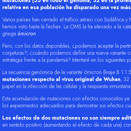
mutaciones (55 en todo el genoma, 32 en la proteín
relativa en esa población ha disparado una vez más 
Varios países han cerrado el tráfico aéreo con Sudáfrica y
hemos visto hasta la fecha». La OMS la ha elevado a la cat
griega
ómicron
.
Pero, con los datos disponibles, ¿podemos aceptar la pert
conjeturas?, ¿cuándo podemos definir una nueva variante 
estrategia frente a la pandemia? Intentaré en los siguientes 
La secuencia genómica de la variante ómicron (linaje B.1.1
mutaciones respecto al virus original de Wuhan
, 32 
papel en la infección de las células y la respuesta inmunitaria
Esta acumulación de mutaciones con efectos conocidos ya e
los experimentos adecuados para demostrar sus efectos cu
Los efectos de dos mutaciones no son siempre adit
en sentido positivo (aumentando el efecto de cada una) co