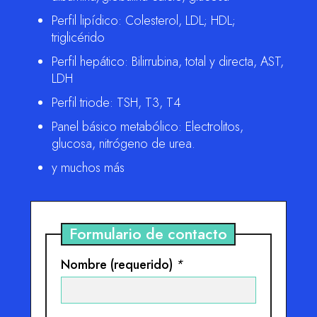
Perfil lipídico: Colesterol, LDL; HDL;
triglicérido
Perfil hepático: Bilirrubina, total y directa, AST,
LDH
Perfil triode: TSH, T3, T4
Panel básico metabólico: Electrolitos,
glucosa, nitrógeno de urea.
y muchos más
Formulario de contacto
Nombre (requerido)
*