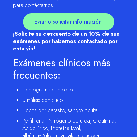
para contáctarnos.
Eviar o solicitar información
¡Solicite su descuento de un 10% de sus
exámenes por habernos contactado por
esta vía!
Exámenes clínicos más
frecuentes:
Hemograma completo
Urinálisis completo
Heces por parásito, sangre oculta
Perfil renal: Nitrógeno de urea, Creatinina,
Ácido úrico, Proteína total,
albúmina/globulina calcio, glucosa