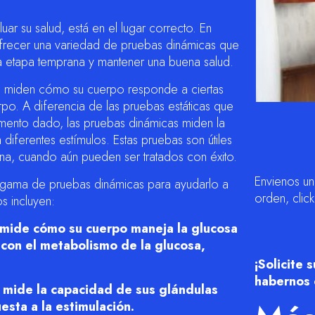
ar su salud, está en el lugar correcto. En
ofrecer una variedad de pruebas dinámicas que
 etapa temprana y mantener una buena salud.
e miden cómo su cuerpo responde a ciertas
rpo. A diferencia de las pruebas estáticas que
omento dado, las pruebas dinámicas miden la
iferentes estímulos. Estas pruebas son útiles
na, cuando aún pueden ser tratados con éxito.
Envienos u
a gama de pruebas dinámicas para ayudarlo a
orden, clic
s incluyen:
a mide cómo su cuerpo maneja la glucosa
 con el metabolismo de la glucosa,
¡Solicite
habernos 
 mide la capacidad de sus glándulas
sta a la estimulación.