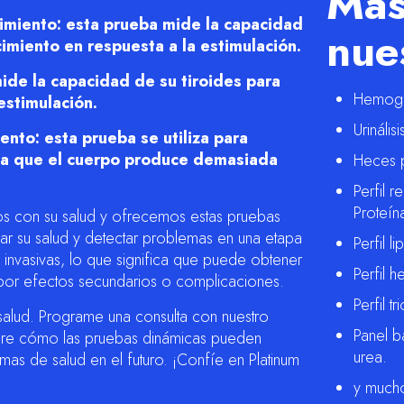
Más
imiento: esta prueba mide la capacidad
nue
imiento en respuesta a la estimulación.
ide la capacidad de su tiroides para
Hemogr
estimulación.
Urinális
nto: esta prueba se utiliza para
 la que el cuerpo produce demasiada
Heces p
Perfil r
Proteín
os con su salud y ofrecemos estas pruebas
ar su salud y detectar problemas en una etapa
Perfil l
invasivas, lo que significa que puede obtener
Perfil h
 por efectos secundarios o complicaciones.
Perfil t
salud. Programe una consulta con nuestro
Panel b
bre cómo las pruebas dinámicas pueden
urea.
as de salud en el futuro. ¡Confíe en Platinum
y much