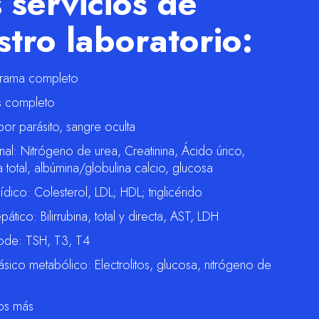
 servicios de
stro laboratorio:
ama completo
is completo
or parásito, sangre oculta
enal: Nitrógeno de urea, Creatinina, Ácido úrico,
a total, albúmina/globulina calcio, glucosa
ipídico: Colesterol, LDL; HDL; triglicérido
epático: Bilirrubina, total y directa, AST, LDH
riode: TSH, T3, T4
ásico metabólico: Electrolitos, glucosa, nitrógeno de
os más