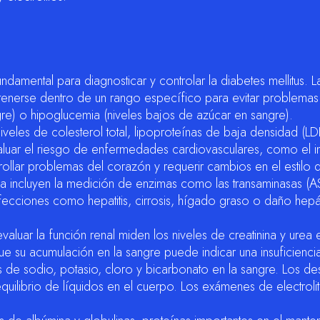
damental para diagnosticar y controlar la diabetes mellitus. L
ntenerse dentro de un rango específico para evitar problema
gre) o hipoglucemia (niveles bajos de azúcar en sangre).
niveles de colesterol total, lipoproteínas de baja densidad (LD
luar el riesgo de enfermedades cardiovasculares, como el infa
rrollar problemas del corazón y requerir cambios en el estilo 
ncluyen la medición de enzimas como las transaminasas (AST y 
r afecciones como hepatitis, cirrosis, hígado graso o daño h
valuar la función renal miden los niveles de creatinina y ure
e su acumulación en la sangre puede indicar una insuficiencia
les de sodio, potasio, cloro y bicarbonato en la sangre. Los d
el equilibrio de líquidos en el cuerpo. Los exámenes de elect