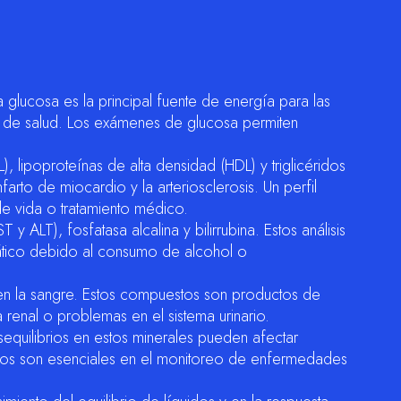
a glucosa es la principal fuente de energía para las
s de salud. Los exámenes de glucosa permiten
L), lipoproteínas de alta densidad (HDL) y triglicéridos
rto de miocardio y la arteriosclerosis. Un perfil
de vida o tratamiento médico.
ALT), fosfatasa alcalina y bilirrubina. Estos análisis
epático debido al consumo de alcohol o
a en la sangre. Estos compuestos son productos de
 renal o problemas en el sistema urinario.
esequilibrios en estos minerales pueden afectar
rolitos son esenciales en el monitoreo de enfermedades