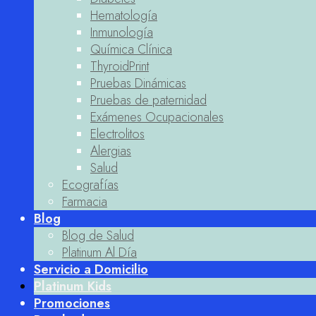
Hematología
Inmunología
Química Clínica
ThyroidPrint
Pruebas Dinámicas
Pruebas de paternidad
Exámenes Ocupacionales
Electrolitos
Alergias
Salud
Ecografías
Farmacia
Blog
Blog de Salud
Platinum Al Día
Servicio a Domicilio
Platinum Kids
Promociones