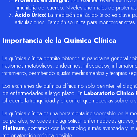
Proteínas en Sangre:
Este examen evalúa los niveles
inmunitaria del cuerpo. Niveles anormales de proteínas
Ácido Úrico:
La medición del ácido úrico es clave pa
articulaciones. También se utiliza para monitorear otra
Importancia de la Química Clínica
La química clínica permite obtener un panorama general so
trastornos metabólicos, endocrinos, infecciosos, inflamator
tratamiento, permitiendo ajustar medicamentos y terapias seg
Los exámenes de química clínica no solo permiten el diagn
de enfermedades a largo plazo. En
Laboratorio Clínico 
ofrecerte la tranquilidad y el control que necesitas sobre tu s
La química clínica es una herramienta indispensable en la m
corporales, se pueden diagnosticar enfermedades graves, co
Platinum
, contamos con la tecnología más avanzada y un 
mejor atención médica posible.