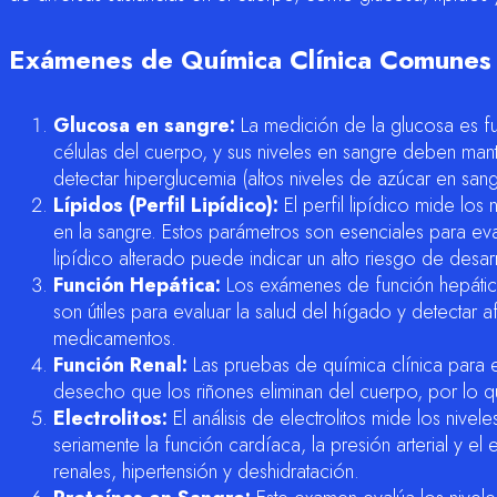
Exámenes de Química Clínica Comunes
Glucosa en sangre:
La medición de la glucosa es fun
células del cuerpo, y sus niveles en sangre deben ma
detectar hiperglucemia (altos niveles de azúcar en san
Lípidos (Perfil Lipídico):
El perfil lipídico mide los 
en la sangre. Estos parámetros son esenciales para eva
lipídico alterado puede indicar un alto riesgo de desa
Función Hepática:
Los exámenes de función hepática i
son útiles para evaluar la salud del hígado y detecta
medicamentos.
Función Renal:
Las pruebas de química clínica para e
desecho que los riñones eliminan del cuerpo, por lo qu
Electrolitos:
El análisis de electrolitos mide los nive
seriamente la función cardíaca, la presión arterial y 
renales, hipertensión y deshidratación.