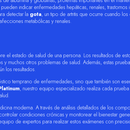
 de albúmina y globulinas, proteínas importantes en el manteni
 pueden indicar enfermedades hepáticas, renales, trastornos i
ra detectar la
gota
, un tipo de artritis que ocurre cuando los
s afecciones metabólicas y renales.
bre el estado de salud de una persona. Los resultados de es
ios y muchos otros problemas de salud. Además, estas pruebas
ún los resultados.
óstico temprano de enfermedades, sino que también son esenc
Platinum
, nuestro equipo especializado realiza cada prueba 
alud.
edicina moderna. A través de análisis detallados de los compo
ntrolar condiciones crónicas y monitorear el bienestar gene
equipo de expertos para realizar estos exámenes con precisi