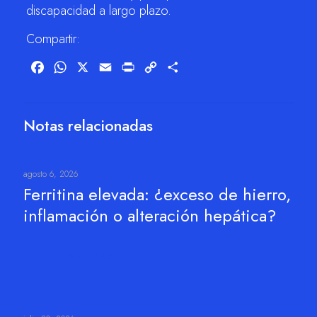
discapacidad a largo plazo.
Compartir:
Facebook
WhatsApp
X
Email
Print
Copy
Compartir
Link
Notas relacionadas
agosto 6, 2026
Ferritina elevada: ¿exceso de hierro,
inflamación o alteración hepática?
Leer más