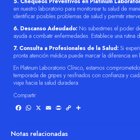
5. Chequeos Preventivos en Platinum Laboratori
en nuestro laboratorio para monitorear tu salud de man
identificar posibles problemas de salud y permitir inter
6. Descanso Adeudado:
No subestimes el poder del
ayuda a combatir enfermedades. Establece una rutina 
7. Consulta a Profesionales de la Salud:
Si exper
pronta atención médica puede marcar la diferencia en 
En Platinum Laboratorio Clínico, estamos comprometidos 
temporada de gripes y resfriados con confianza y cui
viaje hacia la salud duradera.
Compartir:
Facebook
WhatsApp
X
Email
Print
Copy
Compartir
Link
Notas relacionadas