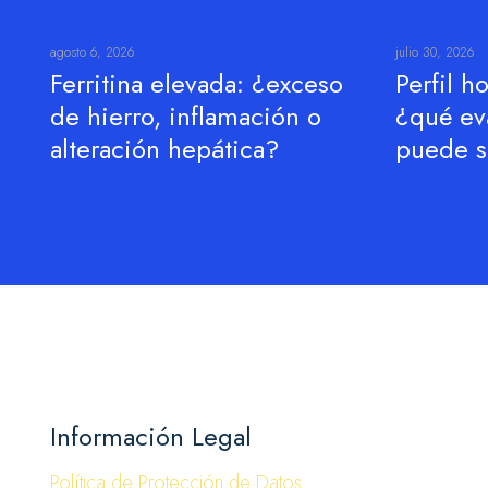
agosto 6, 2026
julio 30, 2026
Ferritina elevada: ¿exceso
Perfil 
de hierro, inflamación o
¿qué ev
alteración hepática?
puede se
Leer más
Lee
Información Legal
Política de Protección de Datos