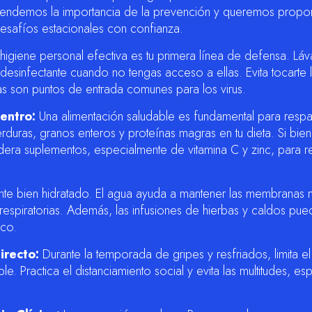
entendemos la importancia de la prevención y queremos propo
desafíos estacionales con confianza.
higiene personal efectiva es tu primera línea de defensa. Láva
 desinfectante cuando no tengas acceso a ellas. Evita tocarte 
as son puntos de entrada comunes para los virus.
entro:
Una alimentación saludable es fundamental para respal
rduras, granos enteros y proteínas magras en tu dieta. Si bien
idera suplementos, especialmente de vitamina C y zinc, para re
te bien hidratado. El agua ayuda a mantener las membranas
respiratorias. Además, las infusiones de hierbas y caldos pu
ico.
irecto:
Durante la temporada de gripes y resfriados, limita e
Practica el distanciamiento social y evita las multitudes, es