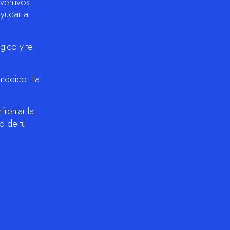
ventivos
ayudar a
gico y te
 médico. La
frentar la
o de tu