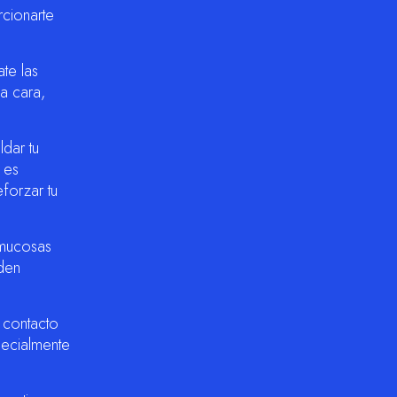
rcionarte
te las
la cara,
dar tu
 es
forzar tu
 mucosas
eden
l contacto
pecialmente