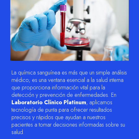
m
La química sanguínea es más que un simple análisis
médico; es una ventana esencial a la salud interna
que proporciona información vital para la
detección y prevención de enfermedades. En
Laboratorio Clínico Platinum
, aplicamos
tecnología de punta para ofrecer resultados
precisos y rápidos que ayudan a nuestros
pacientes a tomar decisiones informadas sobre su
salud.