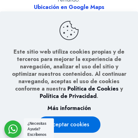
Ubicación en Google Maps
Sucursal Gualaceo:
099 523 8045
gualaceo@laboratorioplatinum.com
Av. Jaime Roldós y Antonio Delgado, Gualaceo.
Este sitio web utiliza cookies propias y de
Ubicación en Google Maps
terceros para mejorar la experiencia de
navegación, analizar el uso del sitio y
optimizar nuestros contenidos. Al continuar
navegando, aceptas el uso de cookies
conforme a nuestra
Política de Cookies
y
Política de Privacidad
.
© 2026 Laboratorio Clínico Platinum | Todos los
Más información
Derechos Reservados|
Desarrollado por
Monalisa Media
Aceptar cookies
¿Necesitas
Ayuda?
Escríbenos