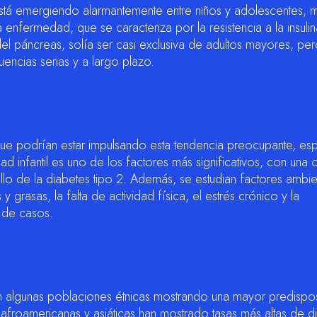
 está emergiendo alarmantemente entre niños y adolescentes,
 enfermedad, que se caracteriza por la resistencia a la insulin
 del páncreas, solía ser casi exclusiva de adultos mayores, pe
ncias serias y a largo plazo.
 que podrían estar impulsando esta tendencia preocupante, es
infantil es uno de los factores más significativos, con una c
llo de la diabetes tipo 2. Además, se estudian factores ambie
 grasas, la falta de actividad física, el estrés crónico y la
 de casos.
n algunas poblaciones étnicas mostrando una mayor predispos
froamericanas y asiáticas han mostrado tasas más altas de di