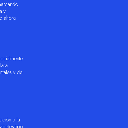
 marcando
a y
ro ahora
pecialmente
lara
ntales y de
ición a la
abetes tipo