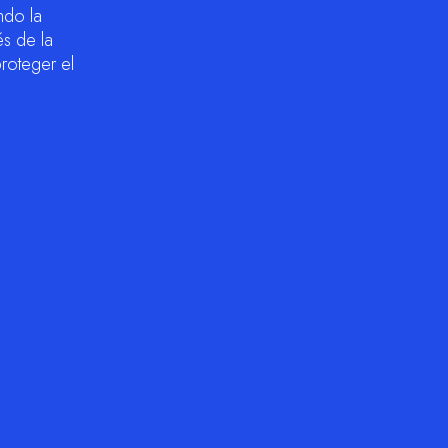
ndo la
és de la
proteger el