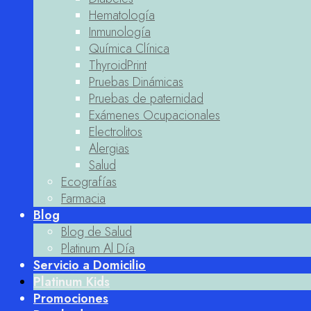
Hematología
Inmunología
Química Clínica
ThyroidPrint
Pruebas Dinámicas
Pruebas de paternidad
Exámenes Ocupacionales
Electrolitos
Alergias
Salud
Ecografías
Farmacia
Blog
Blog de Salud
Platinum Al Día
Servicio a Domicilio
Platinum Kids
Promociones