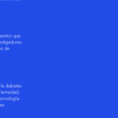
mientos que
estigadores
is de
 la diabetes
nfermedad,
tecnología
des