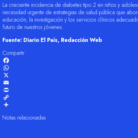
La creciente incidencia de diabetes tipo 2 en niños y adole
necesidad urgente de estrategias de salud pública que abor
educación, la investigación y los servicios clínicos adecua
futuro de nuestros jóvenes.
Fuente: Diario El País, Redacción Web
Compartir:
Facebook
WhatsApp
X
Email
Print
Copy
Link
Compartir
Notas relacionadas