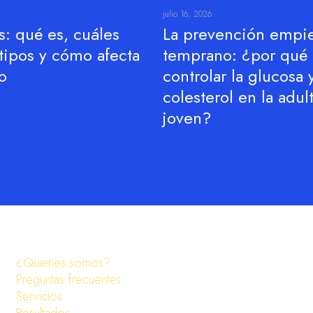
julio 16, 2026
s: qué es, cuáles
La prevención empi
tipos y cómo afecta
temprano: ¿por qué
o
controlar la glucosa 
colesterol en la adul
joven?
r más
Leer más
¿Quienes somos?
Preguntas frecuentes
Servicios