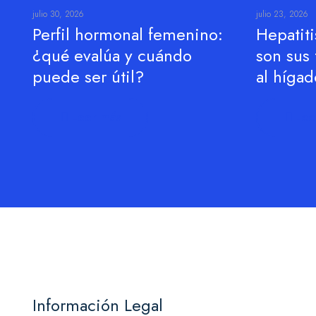
julio 30, 2026
julio 23, 2026
Perfil hormonal femenino:
Hepatiti
¿qué evalúa y cuándo
son sus 
puede ser útil?
al hígad
Leer más
Lee
Información Legal