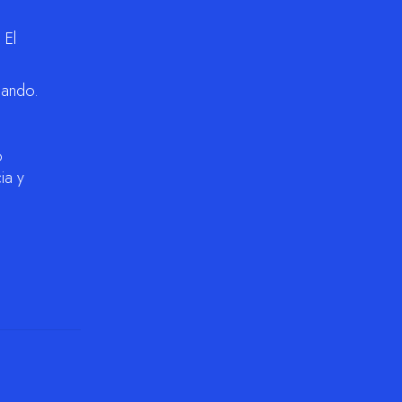
 El
nando.
o
ia y