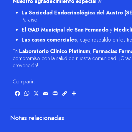
Nuestro agradecimiento especial
a:
La
Sociedad Endocrinológica del Austro (S
Paraíso.
El GAD Municipal de San Fernando
y
Medicli
Las casas comerciales
, cuyo respaldo en los tr
En
Laboratorio Clínico Platinum
,
Farmacias Farm
compromiso con la salud de nuestra comunidad. ¡Graci
prevención!
Compartir:
Facebook
WhatsApp
X
Email
Print
Copy
Compartir
Link
Notas relacionadas