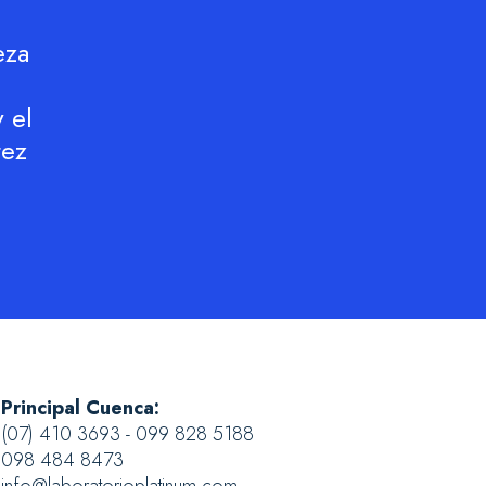
eza
y el
tez
Principal Cuenca:
(07) 410 3693 - 099 828 5188
098 484 8473