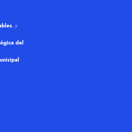
ables
, y
ógica del
nicipal