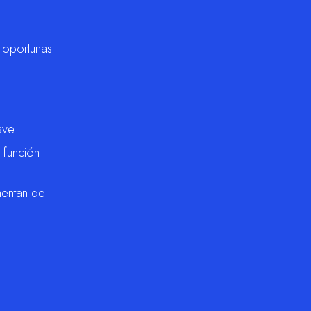
s oportunas
ave.
 función
mentan de