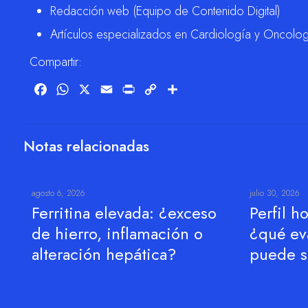
Redacción web (Equipo de Contenido Digital)
Artículos especializados en Cardiología y Oncolo
Compartir:
Facebook
WhatsApp
X
Email
Print
Copy
Compartir
Link
Notas relacionadas
agosto 6, 2026
julio 30, 2026
Ferritina elevada: ¿exceso
Perfil 
de hierro, inflamación o
¿qué ev
alteración hepática?
puede se
Leer más
Lee