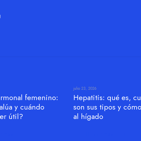
g
julio 23, 2026
hormonal femenino:
Hepatitis: qué es, cu
alúa y cuándo
son sus tipos y cómo
r útil?
al hígado
r más
Leer más