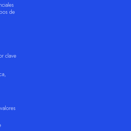
nciales
tipos de
or clave
ca,
 valores
e