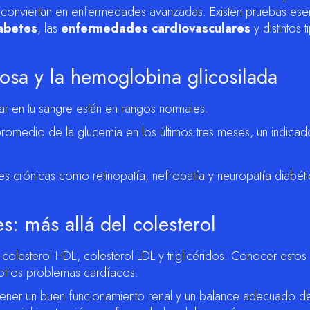
 conviertan en enfermedades avanzadas. Existen pruebas ese
abetes
, las
enfermedades cardiovasculares
y distintos 
cosa y la hemoglobina glicosilada
car en tu sangre están en rangos normales.
promedio de la glucemia en los últimos tres meses, un indicad
s crónicas como retinopatía, nefropatía y neuropatía diabéti
: más allá del colesterol
, colesterol HDL, colesterol LDL y triglicéridos. Conocer estos
y otros problemas cardíacos.
ner un buen funcionamiento renal y un balance adecuado d