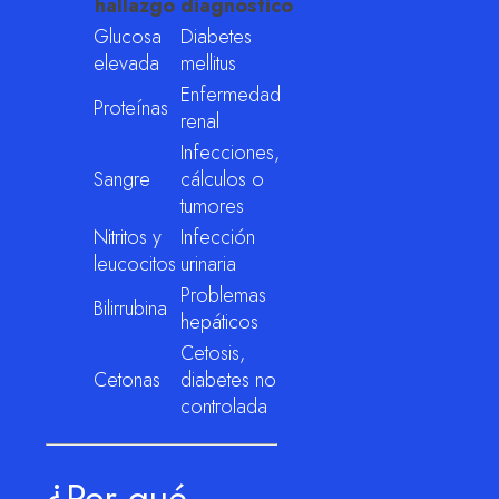
hallazgo
diagnóstico
Glucosa
Diabetes
elevada
mellitus
Enfermedad
Proteínas
renal
Infecciones,
Sangre
cálculos o
tumores
Nitritos y
Infección
leucocitos
urinaria
Problemas
Bilirrubina
hepáticos
Cetosis,
Cetonas
diabetes no
controlada
¿Por qué