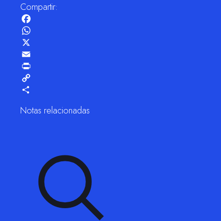
Compartir:
Facebook
WhatsApp
X
Email
Print
Copy
Link
Compartir
Notas relacionadas