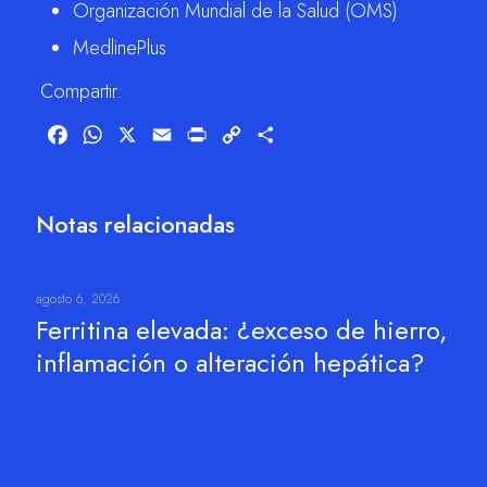
Organización Mundial de la Salud (OMS)
MedlinePlus
Compartir:
Facebook
WhatsApp
X
Email
Print
Copy
Compartir
Link
Notas relacionadas
agosto 6, 2026
Ferritina elevada: ¿exceso de hierro,
inflamación o alteración hepática?
Leer más