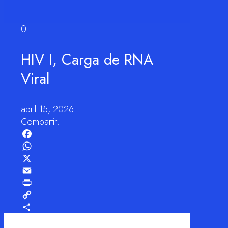
0
HIV I, Carga de RNA
Viral
abril 15, 2026
Compartir:
Facebook
WhatsApp
X
Email
Print
Copy
Link
Compartir