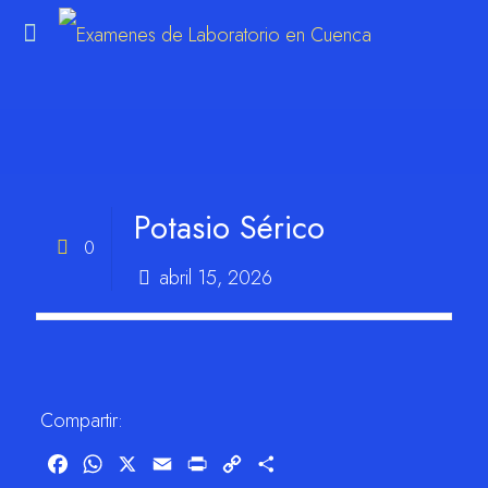
m
Potasio Sérico
0
abril 15, 2026
Compartir:
Facebook
WhatsApp
X
Email
Print
Copy
Compartir