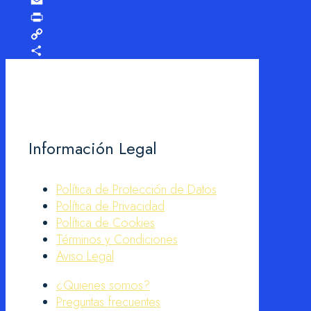
X
Email
Print
Copy
Link
Compartir
Información Legal
Política de Protección de Datos
Política de Privacidad
Política de Cookies
Términos y Condiciones
Aviso Legal
¿Quienes somos?
Preguntas frecuentes