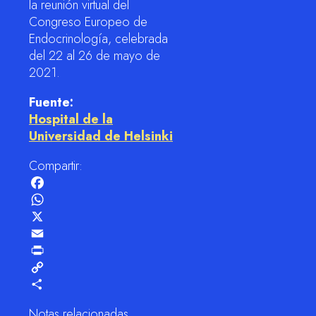
la reunión virtual del
Congreso Europeo de
Endocrinología, celebrada
del 22 al 26 de mayo de
2021.
Fuente:
Hospital de la
Universidad de Helsinki
Compartir:
Facebook
WhatsApp
X
Email
Print
Copy
Link
Compartir
Notas relacionadas