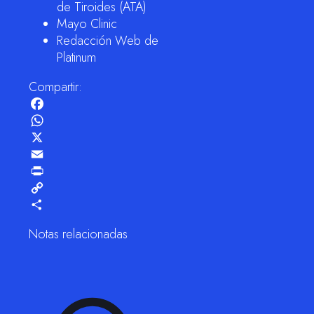
de Tiroides (ATA)
Mayo Clinic
Redacción Web de
Platinum
Compartir:
Facebook
WhatsApp
X
Email
Print
Copy
Link
Compartir
Notas relacionadas