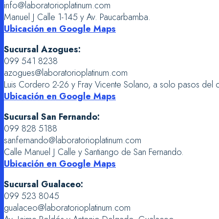
info@laboratorioplatinum.com
Manuel J Calle 1-145 y Av. Paucarbamba.
Ubicación en Google Maps
Sucursal Azogues:
099 541 8238
azogues@laboratorioplatinum.com
Luis Cordero 2-26 y Fray Vicente Solano, a solo pasos del c
Ubicación en Google Maps
Sucursal San Fernando:
099 828 5188
sanfernando@laboratorioplatinum.com
Calle Manuel J Calle y Santiango de San Fernando.
Ubicación en Google Maps
Sucursal Gualaceo:
099 523 8045
gualaceo@laboratorioplatinum.com