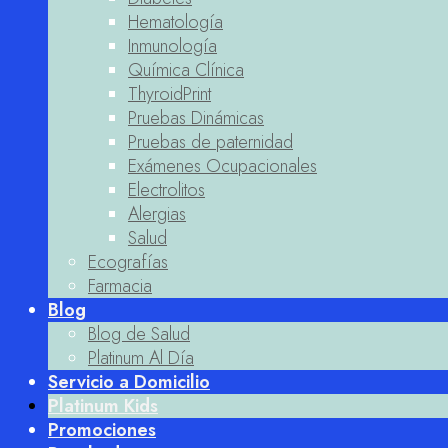
Hematología
Inmunología
Química Clínica
ThyroidPrint
Pruebas Dinámicas
Pruebas de paternidad
Exámenes Ocupacionales
Electrolitos
Alergias
Salud
Ecografías
Farmacia
Blog
Blog de Salud
Platinum Al Día
Servicio a Domicilio
Platinum Kids
Promociones