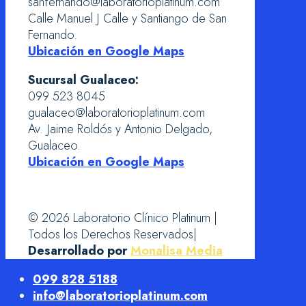
sanfernando@laboratorioplatinum.com
Calle Manuel J Calle y Santiango de San
Fernando.
Ubicación en Google Maps
Sucursal Gualaceo:
099 523 8045
gualaceo@laboratorioplatinum.com
Av. Jaime Roldós y Antonio Delgado,
Gualaceo.
Ubicación en Google Maps
© 2026 Laboratorio Clínico Platinum |
Todos los Derechos Reservados|
Desarrollado por
Monalisa Media
099 828 5188
info@laboratorioplatinum.com