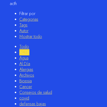
acth
Filtrar por
Categorias
Tags
Autor
Mostrar todo
Todo
ACTH
Agua
Al Día
Alergias
Archivos
Biopsia
Cancer
Consejos de salud
covid
defensas bajas