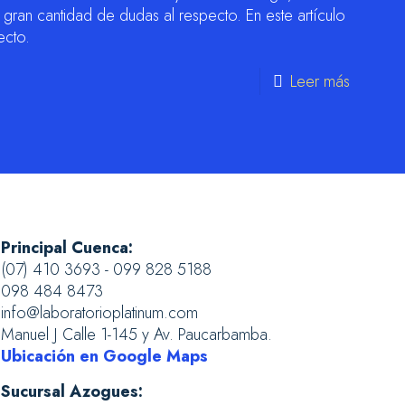
gran cantidad de dudas al respecto. En este artículo
ecto.
Leer más
Principal Cuenca:
(07) 410 3693 - 099 828 5188
098 484 8473
info@laboratorioplatinum.com
Manuel J Calle 1-145 y Av. Paucarbamba.
Ubicación en Google Maps
Sucursal Azogues: