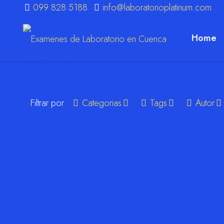
099 828 5188
info@laboratorioplatinum.com
Home
pruebas covid
m
Filtrar por
Categorias
Tags
Autor