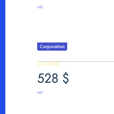
net
Porta proin vivamus egestas lacus
Venenatis platea volutpat.
Curabitur tincidunt laoreet nec ni
Arcu donec ullamcorper lectus q
Tempor lobortis sagittis urna.
Corporation
Condimentum proin ante rutrum tor
Try for free
528
$
net
Porta proin vivamus egestas lacus
Venenatis platea volutpat.