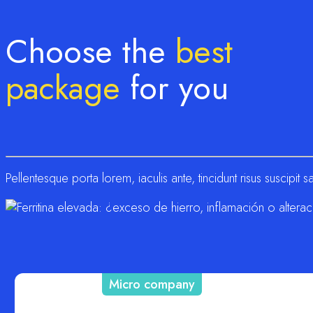
Choose the
best
package
for you
Pellentesque porta lorem, iaculis ante, tincidunt risus suscipi
Micro company