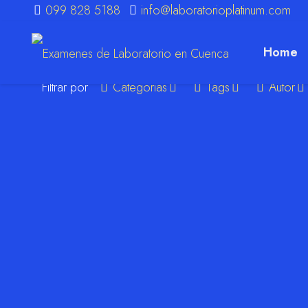
099 828 5188
info@laboratorioplatinum.com
Home
Filtrar por
Categorias
Tags
Autor
m